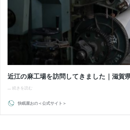
近江の麻工場を訪問してきました｜滋賀
近
…
続きを読む
江
の
快眠屋おの＜公式サイト＞
麻
工
場
を