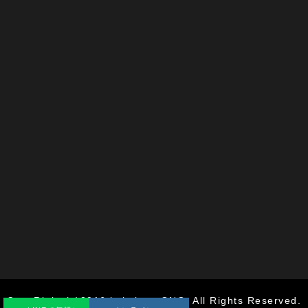
CopyRight (c)2016 kaiminya ONO. All Rights Reserved.