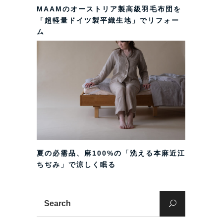
MAAMのオーストリア製高級羽毛布団を
「超軽量ドイツ製平織生地」でリフォー
ム
夏の必需品、麻100%の「洗える本麻近江
ちぢみ」で涼しく眠る
Search
for: