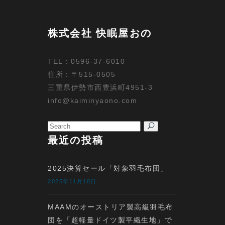
株式会社 快眠屋おの
TEL：0596-37-6010
住所：〒515-0505
三重県伊勢市西豊浜町4951-3
info@kaiminyaono.com
Search
for:
最近の投稿
2025決算セール「対象羽毛布団」
2025年11月18日
MAAMのオーストリア製高級羽毛布
団を「超軽量ドイツ製平織生地」で