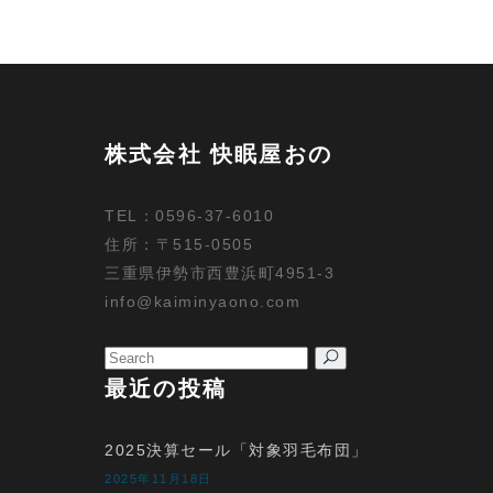
株式会社 快眠屋おの
TEL：0596-37-6010
住所：〒515-0505
三重県伊勢市西豊浜町4951-3
info@kaiminyaono.com
Search
for:
最近の投稿
2025決算セール「対象羽毛布団」
2025年11月18日