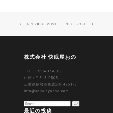
PREVIOUS POST
NEXT POST
株式会社 快眠屋おの
TEL：0596-37-6010
住所：〒515-0505
三重県伊勢市西豊浜町4951-3
info@kaiminyaono.com
Search
for:
最近の投稿