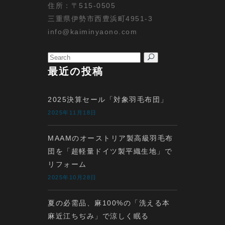
住所：〒515-0505
三重県伊勢市西豊浜町4951-3
info@kaiminyaono.com
Search
for:
最近の投稿
2025決算セール「対象羽毛布団」
2025年11月18日
MAAMのオーストリア製高級羽毛布
団を「超軽量ドイツ製平織生地」で
リフォーム
2025年10月28日
夏の必需品、麻100%の「洗える本
麻近江ちぢみ」で涼しく眠る