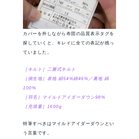
カバーを外しながら布団の品質表示タグを
探していくと、キレイに全ての表記が残っ
ていました。
［キルト］二層式キルト
［側生地］表地 絹54%綿46%／裏地 綿
100%
［羽毛］マイルドアイダーダウン98%
［充填量］1600g
特筆すべきはマイルドアイダーダウンとい
う言葉です。