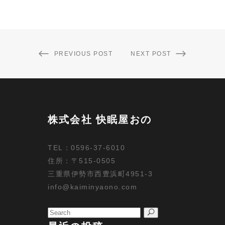
PREVIOUS POST
NEXT POST
株式会社 快眠屋おの
TEL：0596-37-6010
住所：〒515-0505
三重県伊勢市西豊浜町4951-3
info@kaiminyaono.com
Search
for: