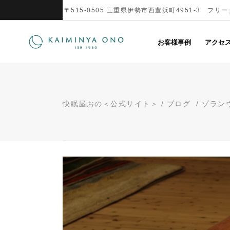
〒515-0505 三重県伊勢市西豊浜町4951-3 フリーダ
お客様事例
アクセ
快眠屋おの＜公式サイト＞
/
ブログ
/
ゾラン