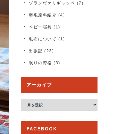
ゾランヴァリギャッベ
(7)
羽毛原料紹介
(4)
ベビー寝具
(1)
毛布について
(1)
出張記
(23)
眠りの資格
(3)
アーカイブ
ア
ー
カ
イ
FACEBOOK
ブ