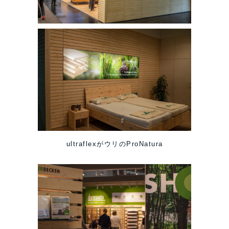
ultraflexがウリのProNatura