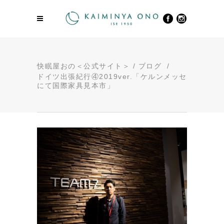
快眠屋おの＜公式サイト＞
/
ブログ
/
ドイツ出張紀行④2019ver.「ケルンメッセ
にて国際家具見本市」