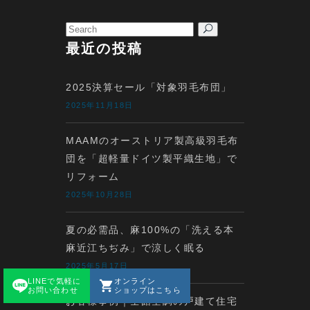
Search
for:
最近の投稿
2025決算セール「対象羽毛布団」
2025年11月18日
MAAMのオーストリア製高級羽毛布
団を「超軽量ドイツ製平織生地」で
リフォーム
2025年10月28日
夏の必需品、麻100%の「洗える本
麻近江ちぢみ」で涼しく眠る
2025年5月17日
LINEで気軽に
オンライン
お問い合わせ
ショップはこちら
お客様事例｜全館空調の戸建て住宅