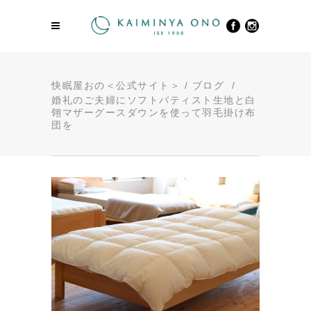
快眠屋おの＜公式サイト＞
/
ブログ
/
婚礼のご夫婦にソフトバティスト生地と白
翎マザーグースダウンを使って羽毛掛け布
団を