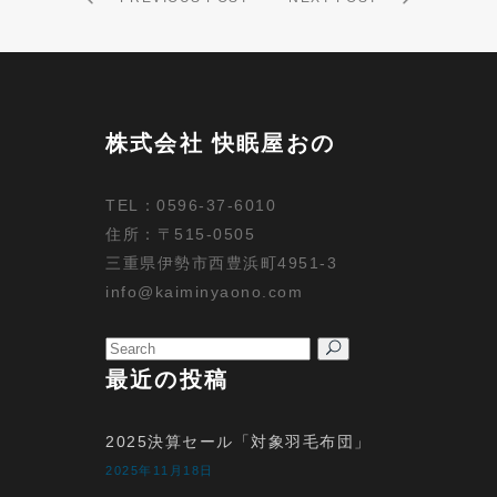
株式会社 快眠屋おの
TEL：0596-37-6010
住所：〒515-0505
三重県伊勢市西豊浜町4951-3
info@kaiminyaono.com
Search
for:
最近の投稿
2025決算セール「対象羽毛布団」
2025年11月18日