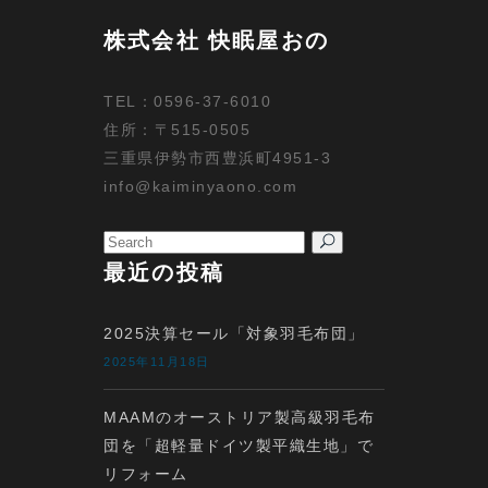
株式会社 快眠屋おの
TEL：0596-37-6010
住所：〒515-0505
三重県伊勢市西豊浜町4951-3
info@kaiminyaono.com
Search
for:
最近の投稿
2025決算セール「対象羽毛布団」
2025年11月18日
MAAMのオーストリア製高級羽毛布
団を「超軽量ドイツ製平織生地」で
リフォーム