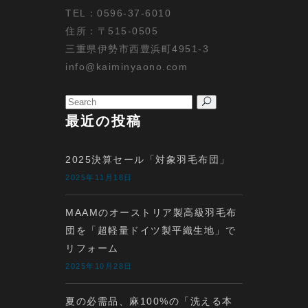
TEL：0596-37-6010
住所：〒515-0505
三重県伊勢市西豊浜町4951-3
info@kaiminyaono.com
Search
for:
最近の投稿
2025決算セール「対象羽毛布団」
2025年11月18日
MAAMのオーストリア製高級羽毛布
団を「超軽量ドイツ製平織生地」で
リフォーム
2025年10月28日
夏の必需品、麻100%の「洗える本