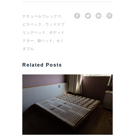
,
ナチュールフレックス
,
ビラベック
ウッドスプ
,
リングベッド
ボディド
,
,
クター
箱ベッド
セミ
ダブル
Related Posts