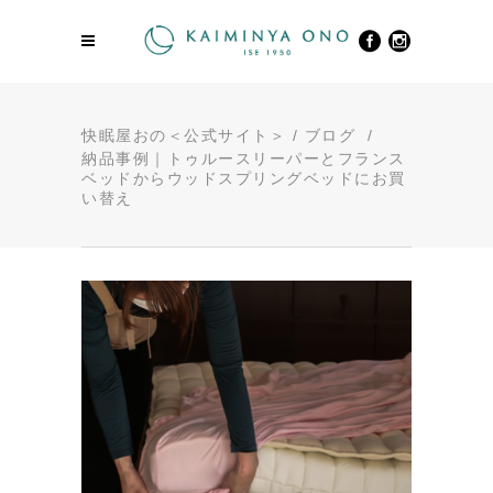
快眠屋おの＜公式サイト＞
/
ブログ
/
納品事例｜トゥルースリーパーとフランス
ベッドからウッドスプリングベッドにお買
い替え