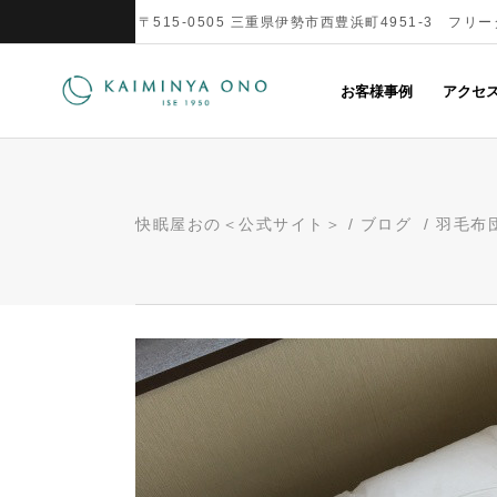
〒515-0505 三重県伊勢市西豊浜町4951-3 フリーダ
お客様事例
アクセ
快眠屋おの＜公式サイト＞
/
ブログ
/
羽毛布