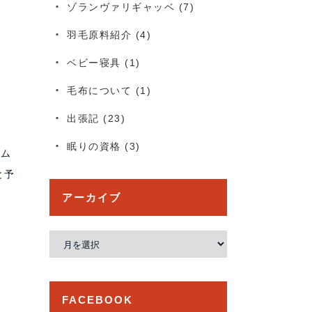
ゾランヴァリギャッベ
(7)
羽毛原料紹介
(4)
ベビー寝具
(1)
毛布について
(1)
出張記
(23)
眠りの資格
(3)
ーム
と予
アーカイブ
ア
ー
カ
イ
FACEBOOK
ブ