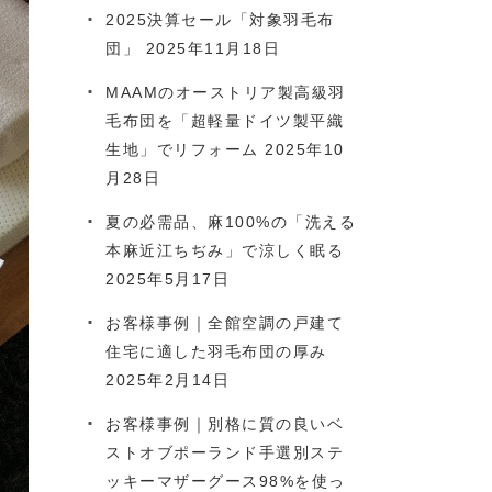
2025決算セール「対象羽毛布
団」
2025年11月18日
MAAMのオーストリア製高級羽
毛布団を「超軽量ドイツ製平織
生地」でリフォーム
2025年10
月28日
夏の必需品、麻100%の「洗える
本麻近江ちぢみ」で涼しく眠る
2025年5月17日
お客様事例｜全館空調の戸建て
住宅に適した羽毛布団の厚み
2025年2月14日
お客様事例｜別格に質の良いベ
ストオブポーランド手選別ステ
ッキーマザーグース98%を使っ