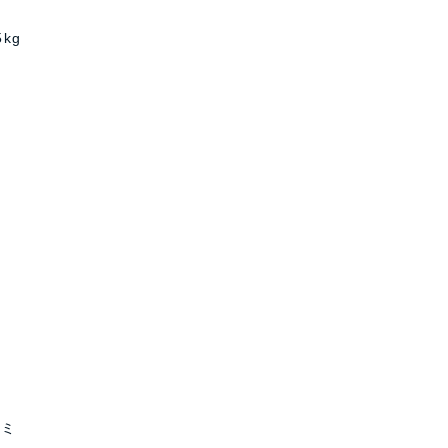
kg
ろミ