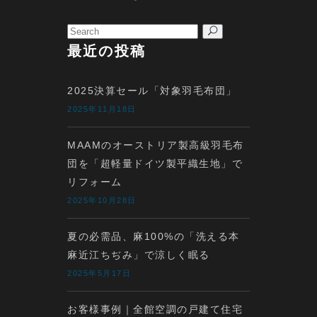
Search
for:
最近の投稿
2025決算セール「対象羽毛布団」
2025年11月18日
MAAMのオーストリア製高級羽毛布
団を「超軽量ドイツ製平織生地」で
リフォーム
2025年10月28日
夏の必需品、麻100%の「洗える本
麻近江ちぢみ」で涼しく眠る
2025年5月17日
お客様事例｜全館空調の戸建て住宅