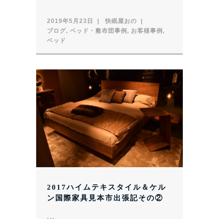
2019年5月23日
快眠屋おの
ブログ
,
ベッド・敷布団事例
,
お客様事例
,
ベッド
2017ハイムテキスタイル＆ケル
ン国際家具見本市出張記その②
...