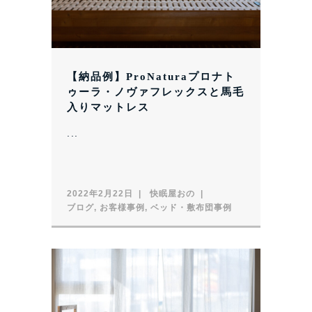
【納品例】ProNaturaプロナト
ゥーラ・ノヴァフレックスと馬毛
入りマットレス
...
2022年2月22日
快眠屋おの
ブログ
,
お客様事例
,
ベッド・敷布団事例