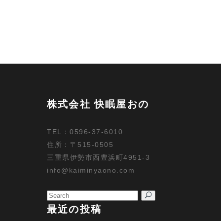
株式会社 快眠屋おの
TEL：0596-37-6010
住所：〒515-0505
三重県伊勢市西豊浜町4951-3
info@kaiminyaono.com
Search
for:
最近の投稿