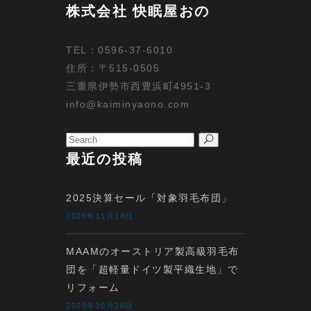
株式会社 快眠屋おの
TEL：0596-37-6010
住所：〒515-0505
三重県伊勢市西豊浜町4951-3
info@kaiminyaono.com
Search
for:
最近の投稿
2025決算セール「対象羽毛布団」
2025年11月18日
MAAMのオーストリア製高級羽毛布
団を「超軽量ドイツ製平織生地」で
リフォーム
2025年10月28日