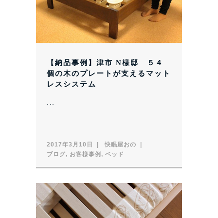
【納品事例】津市 N様邸 ５４
個の木のプレートが支えるマット
レスシステム
...
2017年3月10日
快眠屋おの
ブログ
,
お客様事例
,
ベッド