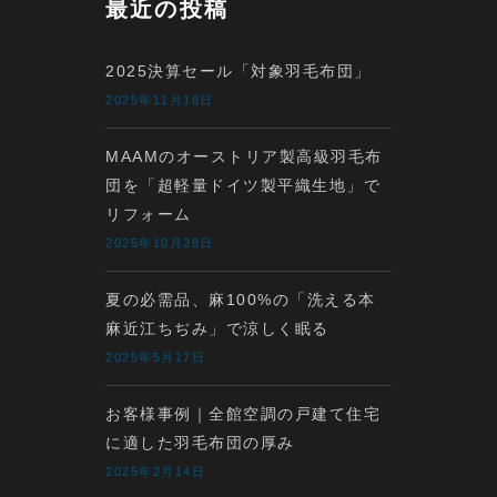
for:
最近の投稿
2025決算セール「対象羽毛布団」
2025年11月18日
MAAMのオーストリア製高級羽毛布
団を「超軽量ドイツ製平織生地」で
リフォーム
2025年10月28日
夏の必需品、麻100%の「洗える本
麻近江ちぢみ」で涼しく眠る
2025年5月17日
お客様事例｜全館空調の戸建て住宅
に適した羽毛布団の厚み
2025年2月14日