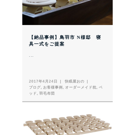
【納品事例】鳥羽市 N様邸 寝
具一式をご提案
...
2017年4月24日
快眠屋おの
ブログ
,
お客様事例
,
オーダーメイド枕
,
ベ
ッド
,
羽毛布団