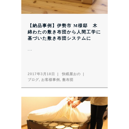
【納品事例】伊勢市 M様邸 木
綿わたの敷き布団から人間工学に
基づいた敷き布団システムに
...
2017年3月18日
快眠屋おの
ブログ
,
お客様事例
,
敷布団