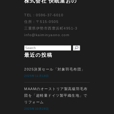
株式会社 快眠屋おの
TEL：0596-37-6010
住所：〒515-0505
三重県伊勢市西豊浜町4951-3
info@kaiminyaono.com
Search
for:
最近の投稿
2025決算セール「対象羽毛布団」
2025年11月18日
MAAMのオーストリア製高級羽毛布
団を「超軽量ドイツ製平織生地」で
リフォーム
2025年10月28日