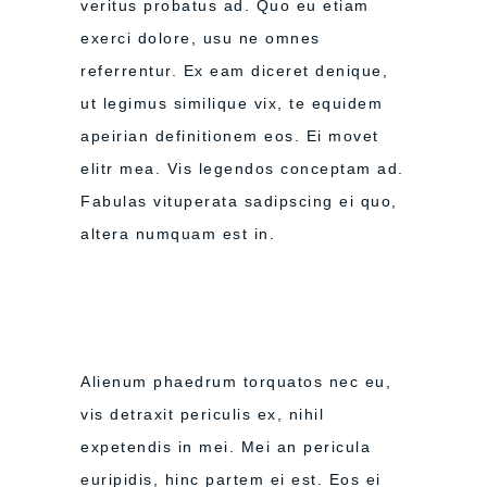
veritus probatus ad. Quo eu etiam
exerci dolore, usu ne omnes
referrentur. Ex eam diceret denique,
ut legimus similique vix, te equidem
apeirian definitionem eos. Ei movet
elitr mea. Vis legendos conceptam ad.
Fabulas vituperata sadipscing ei quo,
altera numquam est in.
Alienum phaedrum torquatos nec eu,
vis detraxit periculis ex, nihil
expetendis in mei. Mei an pericula
euripidis, hinc partem ei est. Eos ei