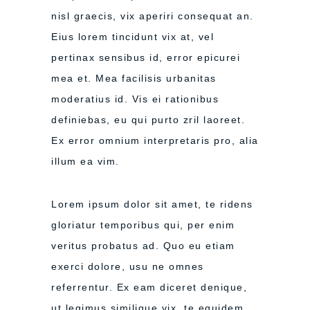
nisl graecis, vix aperiri consequat an.
Eius lorem tincidunt vix at, vel
pertinax sensibus id, error epicurei
mea et. Mea facilisis urbanitas
moderatius id. Vis ei rationibus
definiebas, eu qui purto zril laoreet.
Ex error omnium interpretaris pro, alia
illum ea vim.
Lorem ipsum dolor sit amet, te ridens
gloriatur temporibus qui, per enim
veritus probatus ad. Quo eu etiam
exerci dolore, usu ne omnes
referrentur. Ex eam diceret denique,
ut legimus similique vix, te equidem