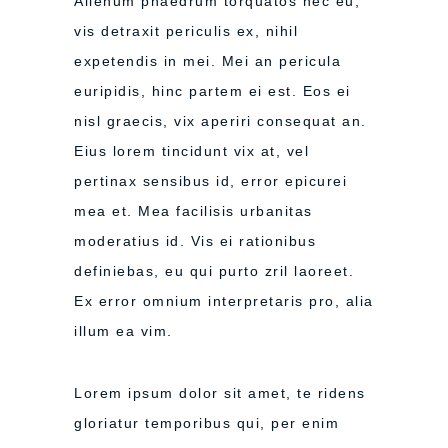
Alienum phaedrum torquatos nec eu,
vis detraxit periculis ex, nihil
expetendis in mei. Mei an pericula
euripidis, hinc partem ei est. Eos ei
nisl graecis, vix aperiri consequat an.
Eius lorem tincidunt vix at, vel
pertinax sensibus id, error epicurei
mea et. Mea facilisis urbanitas
moderatius id. Vis ei rationibus
definiebas, eu qui purto zril laoreet.
Ex error omnium interpretaris pro, alia
illum ea vim.
Lorem ipsum dolor sit amet, te ridens
gloriatur temporibus qui, per enim