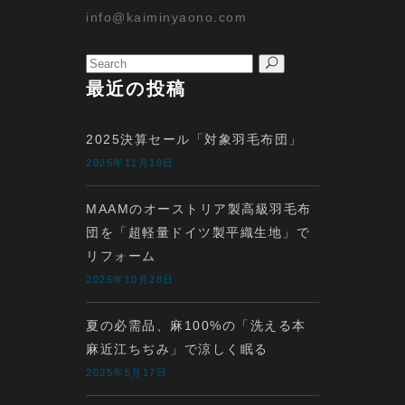
info@kaiminyaono.com
Search
for:
最近の投稿
2025決算セール「対象羽毛布団」
2025年11月18日
MAAMのオーストリア製高級羽毛布
団を「超軽量ドイツ製平織生地」で
リフォーム
2025年10月28日
夏の必需品、麻100%の「洗える本
麻近江ちぢみ」で涼しく眠る
2025年5月17日