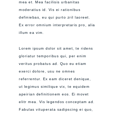
mea et. Mea facilisis urbanitas
moderatius id. Vis ei rationibus
definiebas, eu qui purto zril laoreet.
Ex error omnium interpretaris pro, alia
illum ea vim.
Lorem ipsum dolor sit amet, te ridens
gloriatur temporibus qui, per enim
veritus probatus ad. Quo eu etiam
exerci dolore, usu ne omnes
referrentur. Ex eam diceret denique,
ut legimus similique vix, te equidem
apeirian definitionem eos. Ei movet
elitr mea. Vis legendos conceptam ad.
Fabulas vituperata sadipscing ei quo,