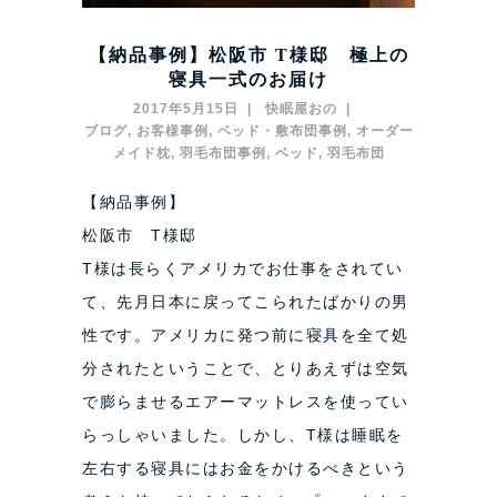
【納品事例】松阪市 T様邸 極上の
寝具一式のお届け
2017年5月15日
快眠屋おの
ブログ
,
お客様事例
,
ベッド・敷布団事例
,
オーダー
メイド枕
,
羽毛布団事例
,
ベッド
,
羽毛布団
【納品事例】
松阪市 T様邸
T様は長らくアメリカでお仕事をされてい
て、先月日本に戻ってこられたばかりの男
性です。アメリカに発つ前に寝具を全て処
分されたということで、とりあえずは空気
で膨らませるエアーマットレスを使ってい
らっしゃいました。しかし、T様は睡眠を
左右する寝具にはお金をかけるべきという