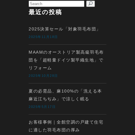
Search
for:
最近の投稿
2025決算セール「対象羽毛布団」
2025年11月18日
MAAMのオーストリア製高級羽毛布
団を「超軽量ドイツ製平織生地」で
リフォーム
2025年10月28日
夏の必需品、麻100%の「洗える本
麻近江ちぢみ」で涼しく眠る
2025年5月17日
お客様事例｜全館空調の戸建て住宅
に適した羽毛布団の厚み