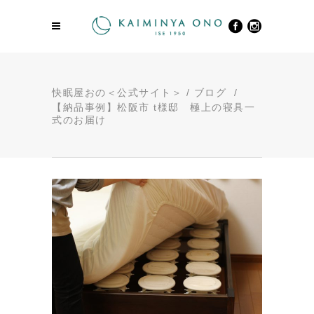
快眠屋おの＜公式サイト＞
/
ブログ
/
【納品事例】松阪市 t様邸 極上の寝具一
式のお届け