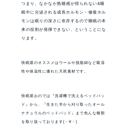
つまり、なかなか熟睡感が得られない&睡
眠中に分泌される成長ホルモン・修復ホル
モンは眠りの深さに依存するので睡眠の本
来の役割が発揮できない、ということにな
ります。
快眠屋のオススメはウールや脱脂綿など吸湿
性や保温性に
優れた天然素材です。
快眠屋おのでは『洗濯機で洗えるベッドパッ
ド』から、『
生きた羊から刈り取ったオール
ナチュラルのベッドパッド
』まで色んな種類
を取り扱っております(・∀・)