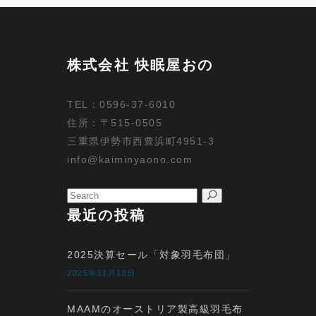
株式会社 快眠屋おの
TEL：0596-37-6010
住所：〒515-0505
三重県伊勢市西豊浜町4951-3
info@kaiminyaono.com
Search
for:
最近の投稿
2025決算セール「対象羽毛布団」
2025年11月18日
MAAMのオーストリア製高級羽毛布