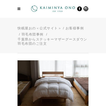
快眠屋おの＜公式サイト＞
/
お客様事例
/
羽毛布団事例
/
千葉県からステッキーマザーグースダウン
羽毛布団のご注文