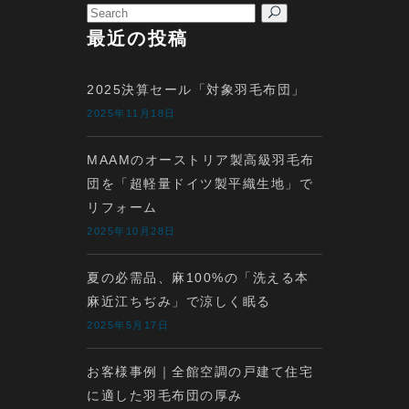
Search
for:
最近の投稿
2025決算セール「対象羽毛布団」
2025年11月18日
MAAMのオーストリア製高級羽毛布
団を「超軽量ドイツ製平織生地」で
リフォーム
2025年10月28日
夏の必需品、麻100%の「洗える本
麻近江ちぢみ」で涼しく眠る
2025年5月17日
お客様事例｜全館空調の戸建て住宅
に適した羽毛布団の厚み