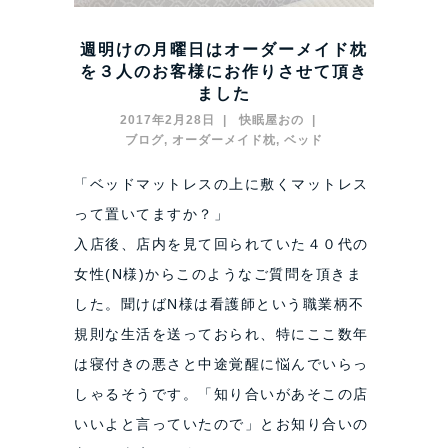
週明けの月曜日はオーダーメイド枕
を３人のお客様にお作りさせて頂き
ました
2017年2月28日
快眠屋おの
ブログ
,
オーダーメイド枕
,
ベッド
「ベッドマットレスの上に敷くマットレス
って置いてますか？」
入店後、店内を見て回られていた４０代の
女性(N様)からこのようなご質問を頂きま
した。聞けばN様は看護師という職業柄不
規則な生活を送っておられ、特にここ数年
は寝付きの悪さと中途覚醒に悩んでいらっ
しゃるそうです。「知り合いがあそこの店
いいよと言っていたので」とお知り合いの