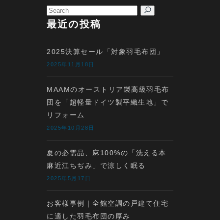
Search
for:
最近の投稿
2025決算セール「対象羽毛布団」
2025年11月18日
MAAMのオーストリア製高級羽毛布
団を「超軽量ドイツ製平織生地」で
リフォーム
2025年10月28日
夏の必需品、麻100%の「洗える本
麻近江ちぢみ」で涼しく眠る
2025年5月17日
お客様事例｜全館空調の戸建て住宅
に適した羽毛布団の厚み