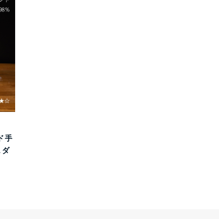
ド手
スダ