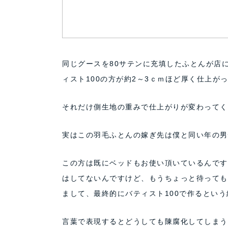
同じグースを80サテンに充填したふとんが店
ィスト100の方が約2～3ｃｍほど厚く仕上が
それだけ側生地の重みで仕上がりが変わってく
実はこの羽毛ふとんの嫁ぎ先は僕と同い年の男
この方は既にベッドもお使い頂いているんです
はしてないんですけど、もうちょっと待っても
まして、最終的にバティスト100で作るという
言葉で表現するとどうしても陳腐化してしまう