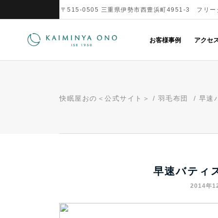
〒515-0505 三重県伊勢市西豊浜町4951-3 フリーダ
お客様事例
アクセ
快眠屋おの＜公式サイト＞
/
羽毛布団
/
早速
早速バティス
2014年1