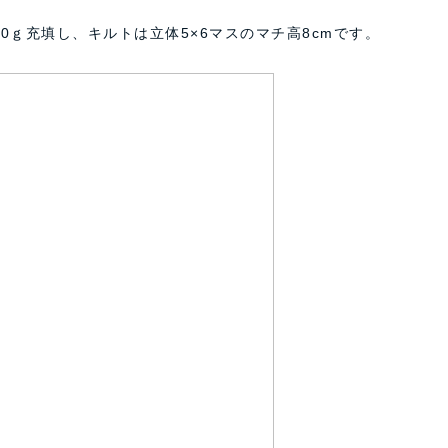
0ｇ充填し、キルトは立体5×6マスのマチ高8cmです。